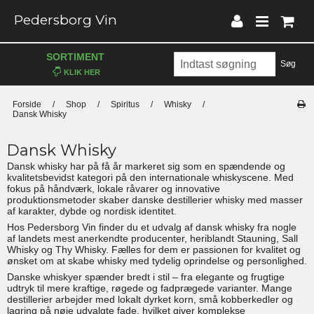
Pedersborg Vin
SORTIMENT
Søg
Forside
/
Shop
/
Spiritus
/
Whisky
/
Dansk Whisky
Dansk Whisky
Dansk whisky har på få år markeret sig som en spændende og
kvalitetsbevidst kategori på den internationale whiskyscene. Med
fokus på håndværk, lokale råvarer og innovative
produktionsmetoder skaber danske destillerier whisky med masser
af karakter, dybde og nordisk identitet.
Hos Pedersborg Vin finder du et udvalg af dansk whisky fra nogle
af landets mest anerkendte producenter, heriblandt Stauning, Sall
Whisky og Thy Whisky. Fælles for dem er passionen for kvalitet og
ønsket om at skabe whisky med tydelig oprindelse og personlighed.
Danske whiskyer spænder bredt i stil – fra elegante og frugtige
udtryk til mere kraftige, røgede og fadprægede varianter. Mange
destillerier arbejder med lokalt dyrket korn, små kobberkedler og
lagring på nøje udvalgte fade, hvilket giver komplekse