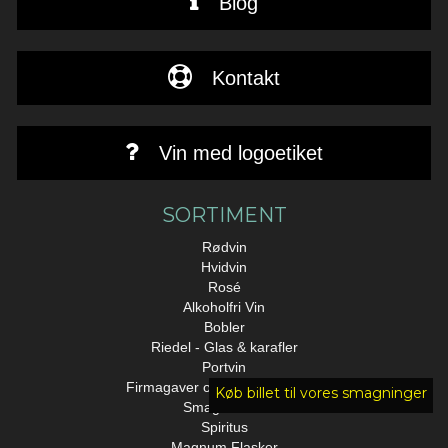
Blog
Kontakt
Vin med logoetiket
SORTIMENT
Rødvin
Hvidvin
Rosé
Alkoholfri Vin
Bobler
Riedel - Glas & karafler
Portvin
Firmagaver og personalegaver
Køb billet til vores smagninger
Smagekasse
Spiritus
Magnum Flasker