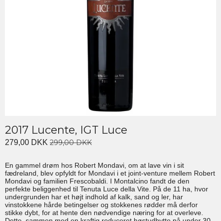
2017 Lucente, IGT Luce
279,00 DKK
299,00 DKK
En gammel drøm hos Robert Mondavi, om at lave vin i sit
fædreland, blev opfyldt for Mondavi i et joint-venture mellem Robert
Mondavi og familien Frescobaldi. I Montalcino fandt de den
perfekte beliggenhed til Tenuta Luce della Vite. På de 11 ha, hvor
undergrunden har et højt indhold af kalk, sand og ler, har
vinstokkene hårde betingelser og stokkenes rødder må derfor
stikke dybt, for at hente den nødvendige næring for at overleve.
Dette, sammen med en kraftig reduceret høstudbytte på under 30