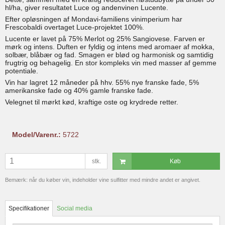
hl/ha, giver resultatet Luce og andenvinen Lucente.
Efter opløsningen af Mondavi-familiens vinimperium har
Frescobaldi overtaget Luce-projektet 100%.
Lucente er lavet på 75% Merlot og 25% Sangiovese. Farven er
mørk og intens. Duften er fyldig og intens med aromaer af mokka,
solbær, blåbær og fad. Smagen er blød og harmonisk og samtidig
frugtrig og behagelig. En stor kompleks vin med masser af gemme
potentiale.
Vin har lagret 12 måneder på hhv. 55% nye franske fade, 5%
amerikanske fade og 40% gamle franske fade.
Velegnet til mørkt kød, kraftige oste og krydrede retter.
Model/Varenr.:
5722
stk.
Køb
Bemærk: når du køber vin, indeholder vine sulfitter med mindre andet er angivet.
Specifikationer
Social media