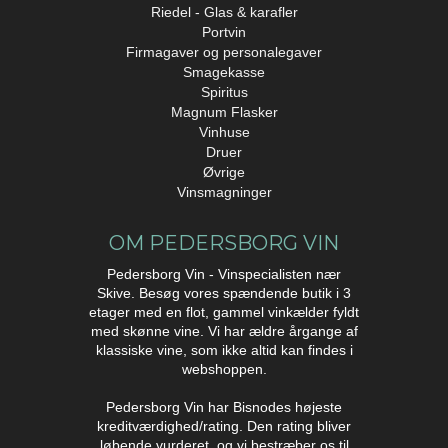
Riedel - Glas & karafler
Portvin
Firmagaver og personalegaver
Smagekasse
Spiritus
Magnum Flasker
Vinhuse
Druer
Øvrige
Vinsmagninger
OM PEDERSBORG VIN
Pedersborg Vin - Vinspecialisten nær
Skive. Besøg vores spændende butik i 3
etager med en flot, gammel vinkælder fyldt
med skønne vine. Vi har ældre årgange af
klassiske vine, som ikke altid kan findes i
webshoppen.
Pedersborg Vin har Bisnodes højeste
kreditværdighed/rating. Den rating bliver
løbende vurderet, og vi bestræber os til