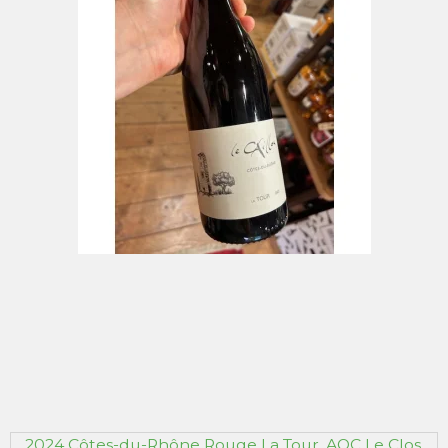
2024 Côtes-du-Rhône Rouge La Tour, AOC Le Clos