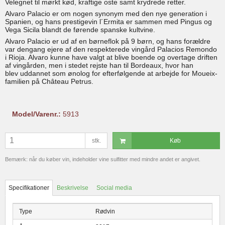
Velegnet til mørkt kød, kraftige oste samt krydrede retter.
Alvaro Palacio er om nogen synonym med den nye generation i
Spanien, og hans prestigevin l´Ermita er sammen med Pingus og
Vega Sicila blandt de førende spanske kultvine.
Alvaro Palacio er ud af en børneflok på 9 børn, og hans forældre
var dengang ejere af den respekterede vingård Palacios Remondo
i Rioja. Alvaro kunne have valgt at blive boende og overtage driften
af vingården, men i stedet rejste han til Bordeaux, hvor han
blev uddannet som ønolog for efterfølgende at arbejde for Moueix-
familien på Château Petrus.
Model/Varenr.:
5913
stk.
Køb
Bemærk: når du køber vin, indeholder vine sulfitter med mindre andet er angivet.
Specifikationer
Beskrivelse
Social media
Type
Rødvin