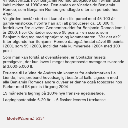
Vinedos Artadi, hvor Benjamin Romeo arbejdede som winemaker
indtil midten af 1990'erne. Den anden er Vinedos de Benjamin
Romeo, som Benjamin Romeo grundlagde efter sin periode hos
Artadi.
Vingården består stort set kun af en lille parcel med 45-100 år
gamle vinstokke, hvorfra han alt i alt producerer ca. 18.300 fl.
fordelt over fire cuvéer. Gennembruddet for Benjamin Romeo kom i
år 2000, hvor Contador scorede 98 points - en score, som
Benjamin dog tog med ophøjet ro og kommentaren: "Var det alt?"
Efterfølgende har Benjamin Romeo da også høstet såvel 98 points
i 2001 som 99 i 2003, indtil det hele kulminerede i 2004 med 100
point.
Som man kan forstå af ovenstående, er Contador husets
prestigevin, der kun laves i meget begrænsede mængder svarende
til 3.000-5.000 fl.
Druerne til La Vina de Andres vin kommer fra enkeltmarken La
Liende, hvis jordbund hovedsagligt består af kalk. Ligesom med
alle Benjamin Romeos andre cuvéer er denne også topscorer hos
Parker med 98 points i årgang 2004.
19 måneders lagring på 100% nye franske egetræsfade.
Lagringspotentiale 6-20 år. - 6 flasker leveres i trækasse
Model/Varenr.:
5334