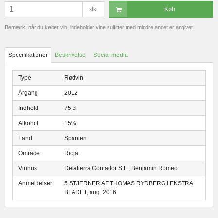
stk.
Køb
Bemærk: når du køber vin, indeholder vine sulfitter med mindre andet er angivet.
Specifikationer
Beskrivelse
Social media
Type
Rødvin
Årgang
2012
Indhold
75 cl
Alkohol
15%
Land
Spanien
Område
Rioja
Vinhus
Delatierra Contador S.L., Benjamin Romeo
Anmeldelser
5 STJERNER AF THOMAS RYDBERG I EKSTRA
BLADET, aug .2016