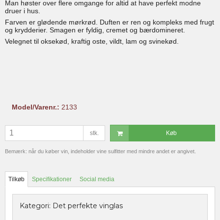
Man høster over flere omgange for altid at have perfekt modne
druer i hus.
Farven er glødende mørkrød. Duften er ren og kompleks med frugt
og krydderier. Smagen er fyldig, cremet og bærdomineret.
Velegnet til oksekød, kraftig oste, vildt, lam og svinekød.
Model/Varenr.:
2133
stk.
Køb
Bemærk: når du køber vin, indeholder vine sulfitter med mindre andet er angivet.
Tilkøb
Specifikationer
Social media
Kategori:
Det perfekte vinglas